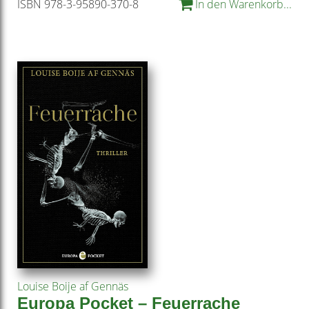
ISBN 978-3-95890-370-8
In den Warenkorb...
Louise Boije af Gennäs
Europa Pocket – Feuerrache