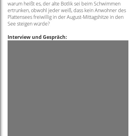
warum heißt es, der
alte Botlik sei beim Schwimmen
ertrunken, obwohl jeder weiß, dass
kein Anwohner des
Plattensees freiwillig in der August-Mittagshitze in
den
See steigen würde?
Interview und Gespräch: