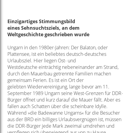
Einzigartiges Stimmungsbild
eines
Sehnsuchtsziels, an dem
Weltgeschichte
geschrieben wurde
Ungarn in den 1980er-Jahren: Der Balaton, oder
Plattensee, ist ein
beliebtes deutsch-deutsches
Urlaubsziel. Hier liegen Ost- und
Westdeutsche
einträchtig nebeneinander am Strand,
durch den Mauerbau
getrennte Familien machen
gemeinsam Ferien. Es ist ein Ort der
gelebten
Wiedervereinigung, lange bevor am 11.
September 1989 Ungarn
seine West-Grenzen für DDR-
Bürger öffnet und kurz darauf die Mauer
fällt. Aber es
fallen auch Schatten über die scheinbare Idylle.
Während
»die Badewanne Ungarns« für die Besucher
aus der BRD ein billiges
Urlaubsvergnügen ist, müssen
die DDR-Bürger jede Mark zweimal
umdrehen und
verpflegen sich überwiegend aus von zu Hause