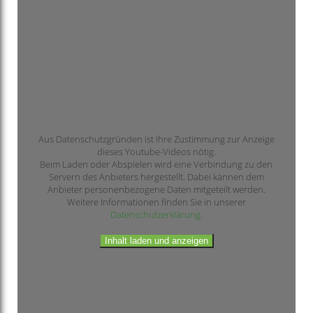
Aus Datenschutzgründen ist Ihre Zustimmung zur Anzeige
dieses Youtube-Videos nötig.
Beim Laden oder Abspielen wird eine Verbindung zu den
Servern des Anbieters hergestellt. Dabei kännen dem
Anbieter personenbezogene Daten mitgeteilt werden.
Weitere Informationen finden Sie in unserer
Datenschutzerklärung
.
Inhalt laden und anzeigen