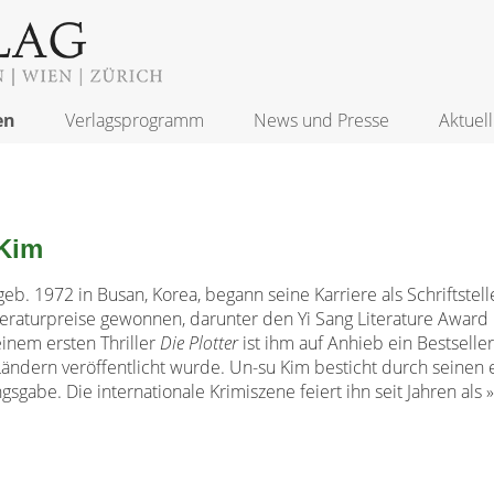
en
Verlagsprogramm
News und Presse
Aktuell
Kim
eb. 1972 in Busan, Korea, begann seine Karriere als Schriftstell
teraturpreise gewonnen, darunter den Yi Sang Literature Awa
einem ersten Thriller
Die Plotter
ist ihm auf Anhieb ein Bestselle
Ländern veröffentlicht wurde. Un-su Kim besticht durch seinen 
sgabe. Die internationale Krimiszene feiert ihn seit Jahren als