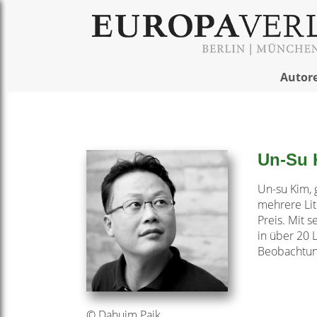
Autor
Un-Su 
Un-su Kim, g
mehrere Li
Preis. Mit s
in über 20 
Beobachtung
© Dahuim Paik