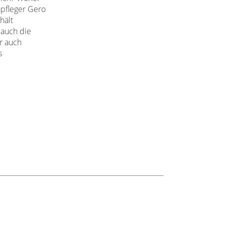
npfleger Gero
hält
 auch die
r auch
s