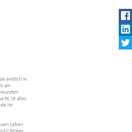
ie endlich in
um am
Freunden
ht, ist alles
de ihr
neuen Leben
 ich? Woher