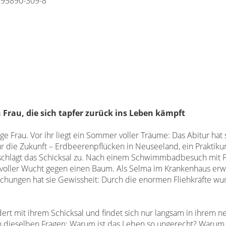
-95890-309-8
 Frau, die sich tapfer zurück ins
Leben kämpft
ge Frau. Vor ihr liegt ein
Sommer voller Träume: Das Abitur hat s
für die Zukunft – Erdbeerenpflücken in
Neuseeland, ein Praktik
schlägt das Schicksal zu. Nach einem Schwimmbadbesuch mit
 voller Wucht
gegen einen Baum. Als Selma im Krankenhaus erwac
chungen hat sie Gewissheit:
Durch die enormen Fliehkräfte wur
ert mit ihrem Schicksal
und findet sich nur langsam in ihrem 
ch dieselben Fragen: Warum ist das
Leben so ungerecht? Warum