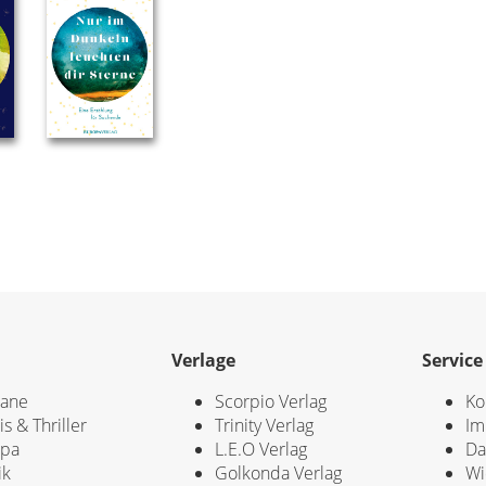
Verlage
Service
ane
Scorpio Verlag
Ko
is & Thriller
Trinity Verlag
Im
opa
L.E.O Verlag
Da
ik
Golkonda Verlag
Wi