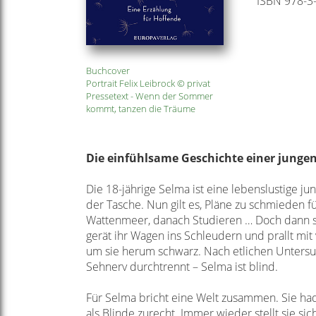
ISBN 978-3
Buchcover
Portrait Felix Leibrock © privat
Pressetext - Wenn der Sommer
kommt, tanzen die Träume
Die einfühlsame Geschichte einer
jungen
Die 18-jährige Selma ist eine lebenslustige jun
der Tasche. Nun
gilt es, Pläne zu schmieden 
Wattenmeer, danach Studieren … Doch
dann 
gerät ihr Wagen ins Schleudern und prallt mit
um
sie herum schwarz. Nach etlichen Untersu
Sehnerv durchtrennt – Selma
ist blind.
Für Selma bricht eine Welt zusammen. Sie had
als Blinde zurecht.
Immer wieder stellt sie si