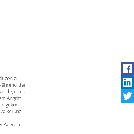
slügen zu
e während der
urde, ist es
em Angriff
ien gekonnt
evölkerung
her Agenda