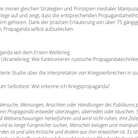
ie immer gleichen Strategien und Prinzipien medialer Manipulat
Kriege auf und zeigt, dass die entsprechenden Propagandameth
ikern gehören. Dank der präzisen Erläuterung von über 75 gängi
n, Propaganda selbst aufzudecken.
aganda seit dem Ersten Weltkrieg
l Ukrainekrieg: Wie funktionieren russische Propagandatechnik
rierte Studie über die Interpretation von Kriegsverbrechen in so
um Selbsttest: Wie erkenne ich Kriegspropaganda?
Versuche, Meinungen, Ansichten oder Handlungen des Publikums po
ann Propaganda entweder überzeugen, überreden oder täuschen. Si
 Weltanschauungen herbeiführen und wird nicht ruhen, ihre Zeile
ird so lange Fürsprecher suchen, Menschen belügen und manipulie
en ist und alles Kritische und Andere aus ihm entwichen ist. Es ist