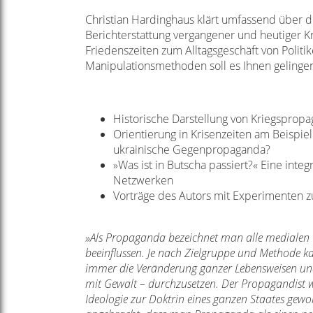
Christian Hardinghaus klärt umfassend über d
Berichterstattung vergangener und heutiger 
Friedenszeiten zum Alltagsgeschäft von Polit
Manipulationsmethoden soll es Ihnen gelinge
Historische Darstellung von Kriegsprop
Orientierung in Krisenzeiten am Beispie
ukrainische Gegenpropaganda?
»Was ist in Butscha passiert?« Eine integ
Netzwerken
Vorträge des Autors mit Experimenten z
»
Als Propaganda bezeichnet man alle medialen 
beeinflussen. Je nach Zielgruppe und Methode k
immer die Veränderung ganzer Lebensweisen und
mit Gewalt – durchzusetzen. Der Propagandist w
Ideologie zur Doktrin eines ganzen Staates geword