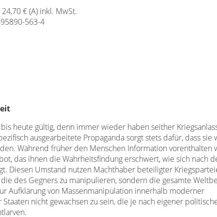
/ 24,70 € (A) inkl. MwSt.
-95890-563-4
eit
 bis heute gültig, denn immer wieder haben seither Kriegsanlas
spezifisch ausgearbeitete Propaganda sorgt stets dafür, dass si
erden. Während früher den Menschen Information vorenthalten w
t, das ihnen die Wahrheitsfindung erschwert, wie sich nach d
igt. Diesen Umstand nutzen Machthaber beteiligter Kriegsparte
d die des Gegners zu manipulieren, sondern die gesamte Weltb
 zur Aufklärung von Massenmanipulation innerhalb moderner
 Staaten nicht gewachsen zu sein, die je nach eigener politisc
tlarven.