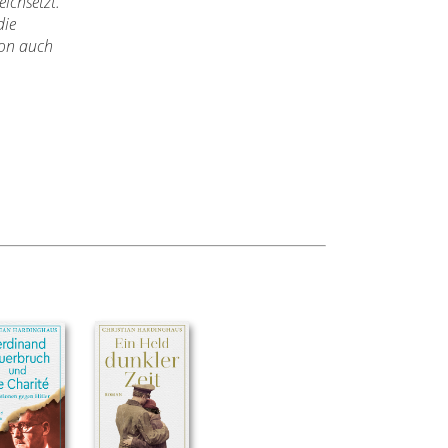
ichsetzt.
die
von auch