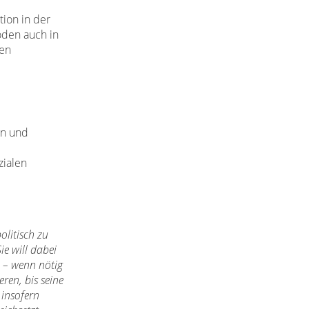
ion in der
oden auch in
gen
en und
zialen
litisch zu
e will dabei
 – wenn nötig
ren, bis seine
 insofern