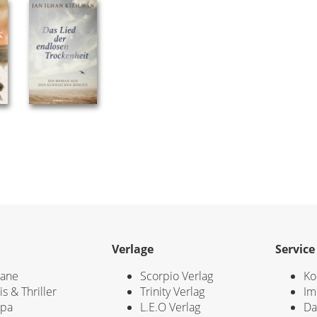
Verlage
Service
ane
Scorpio Verlag
Ko
is & Thriller
Trinity Verlag
Im
opa
L.E.O Verlag
Da