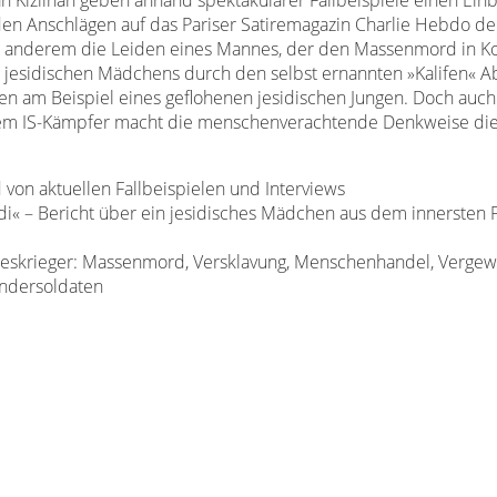
n Kizilhan geben anhand spektakulärer Fallbeispiele einen Einbl
t den Anschlägen auf das Pariser Satiremagazin Charlie Hebdo de
er anderem die Leiden eines Mannes, der den Massenmord in K
s jesidischen Mädchens durch den selbst ernannten »Kalifen« Ab
n am Beispiel eines geflohenen jesidischen Jungen. Doch auch 
inem IS-Kämpfer macht die menschenverachtende Denkweise di
von aktuellen Fallbeispielen und Interviews
di« – Bericht über ein jesidisches Mädchen aus dem innersten 
eskrieger: Massenmord, Versklavung, Menschenhandel, Vergewa
indersoldaten