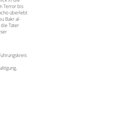
ick in die
n Terror bis
ocho überlebt
u Bakr al-
die Täter
eser
Führungskreis
ltigung,