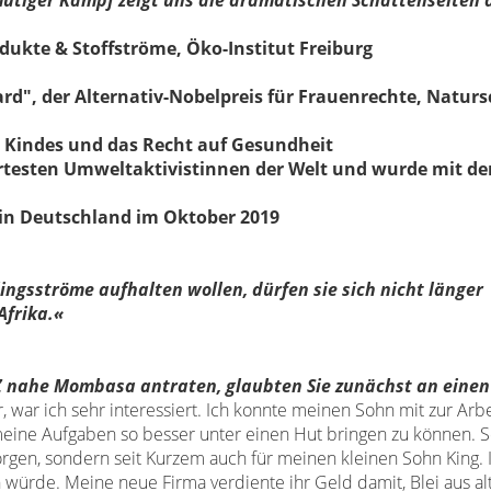
utiger Kampf zeigt uns die dramatischen Schattenseiten 
ukte & Stoffströme, Öko-Institut Freiburg
ard", der Alternativ-Nobelpreis für Frauenrechte, Natur
s Kindes und das Recht
auf Gesundheit
rtesten Umweltaktivistinnen der Welt
und wurde mit d
 in Deutschland im Oktober 2019
lingsströme aufhalten wollen,
dürfen sie sich nicht länger
Afrika.«
PZ nahe
Mombasa antraten, glaubten Sie zunächst an eine
r, war
ich sehr interessiert. Ich konnte meinen Sohn mit zur
Arb
eine Aufgaben so besser unter einen Hut
bringen zu können. S
orgen, sondern seit Kurzem
auch für meinen kleinen Sohn King. 
n
würde. Meine neue Firma verdiente ihr Geld damit,
Blei aus al