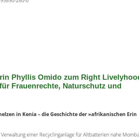
-95890-280-0
orin Phyllis Omido zum Right Livelyho
 für Frauenrechte, Naturschutz und
hmelzen
in Kenia – die Geschichte der »afrikanischen
Erin
r Verwaltung einer
Recyclinganlage für Altbatterien nahe Mombas