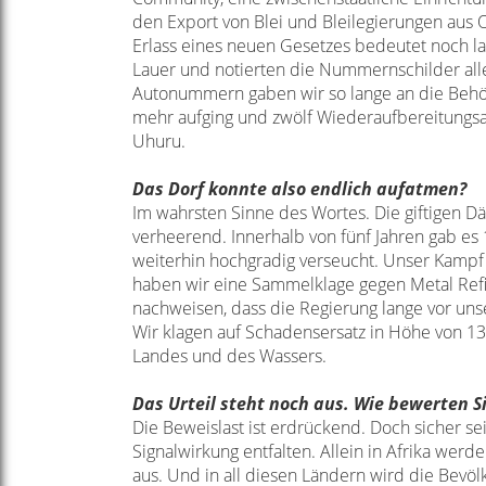
den Export von Blei und Bleilegierungen
aus O
Erlass eines neuen Gesetzes
bedeutet noch la
Lauer
und notierten die Nummernschilder all
Autonummern gaben wir so lange an die Be
mehr aufging und
zwölf Wiederaufbereitungsa
Uhuru.
Das Dorf konnte also endlich aufatmen?
Im wahrsten Sinne des Wortes. Die giftigen 
verheerend. Innerhalb von fünf Jahren
gab es
weiterhin hochgradig
verseucht. Unser Kampf i
haben
wir eine Sammelklage gegen Metal Ref
nachweisen, dass die Regierung lange vor
uns
Wir klagen auf Schadensersatz
in Höhe von 13
Landes
und des Wassers.
Das Urteil steht noch aus. Wie bewerten S
Die Beweislast ist erdrückend. Doch sicher s
Signalwirkung entfalten. Allein in
Afrika werde
aus. Und
in all diesen Ländern wird die Bevö