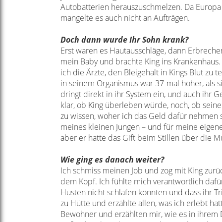
Autobatterien herauszuschmelzen.
Da Europa 
mangelte es auch
nicht an Aufträgen.
Doch dann wurde Ihr Sohn krank?
Erst waren es Hautausschläge, dann Erbreche
mein Baby und brachte King ins
Krankenhaus.
ich die Ärzte, den
Bleigehalt in Kings Blut zu 
in
seinem Organismus war 37-mal höher, als s
dringt direkt in ihr System ein,
und auch ihr Ge
klar, ob King
überleben würde, noch, ob seine 
zu
wissen, woher ich das Geld dafür nehmen s
meines kleinen Jungen – und für meine
eigene
aber er hatte das Gift
beim Stillen über die 
Wie ging es danach weiter?
Ich schmiss meinen Job und zog mit King zur
dem Kopf. Ich fühlte mich verantwortlich
dafü
Husten nicht
schlafen könnten und dass ihr 
zu
Hütte und erzählte allen, was ich erlebt hat
Bewohner und erzählten mir, wie es in ihrem