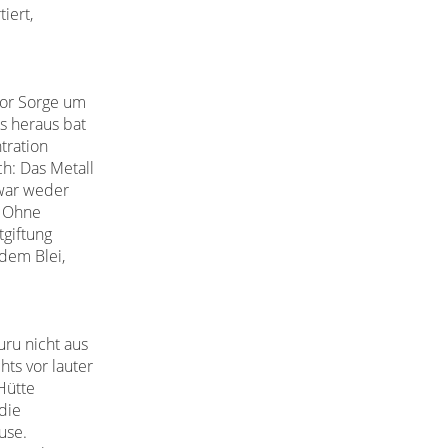
iert,
vor Sorge um
s heraus bat
tration
ch: Das Metall
war weder
. Ohne
tgiftung
 dem Blei,
ru nicht aus
hts vor lauter
 Hütte
die
use.