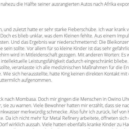
nahezu die Hälfte seiner ausrangierten
Autos nach Afrika export
n, und
zuletzt hatte er sehr starke Fieberschübe. Ich war
krank 
 Doch es blieb unklar, was dem Kleinen
fehlte. Aus einem Impul
testen. Und das Ergebnis
war niederschmetternd: Die Bleikonzen
ie sein
sollte. Vor allem für so kleine Kinder ist das sehr
gefährli
hirn wird in Mitleidenschaft gezogen.
Mit anderen Worten: Es 
intellektuelle Leistungsfähigkeit
dadurch eingeschränkt bliebe
ollte,
veranlasste ich alle medizinischen Maßnahmen für die
En
. Wie sich herausstellte, hatte King keinen
direkten Kontakt mit
Muttermilch aufgenommen.
ück nach
Mombasa. Doch mir gingen die Menschen in Owino
Uhu
r, sie zu warnen. Viele Bewohner hatten
mir erzählt, dass sie nac
Trinkwasser merkwürdig
schmecke. Also fuhr ich zurück, lief von
te. Da ich
nicht mehr für Metal Refinery arbeitete, öffneten sich
 Dorf
wirklich aussah. Viele hatten ebenfalls kranke Kinder
zu Ha