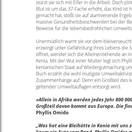
stürzt sie
sich mit Eifer in die Arbeit. Doch plö
Blut ist um das 37-Fache
erhöht, das Kind ist 
gemacht hat, stößt sie auf alarmierende
Ergebn
massive
Gesundheitsbeschwerden bei der Be
Beweise für
die lebensbedrohlichen Umwelts
Unermüdlich warnt sie vor dem bleiverseuc
erzwingt unter Gefährdung ihres Lebens
die S
öffnet,
wendet sich die Alleinerziehende an i
Kenia. Mit der Wut einer Mutter legt sich Phyll
kenianischen
Staat auf Wiedergutmachung und
Buch erzählt die wohl mutigste Umweltaktivist
Zusammenhänge auf:
Denn ein Großteil des 
geltender Umweltauflagen entsorgt wird.
»Allein in Afrika
werden jedes Jahr 800 00
Großteil davon kommt
aus Europa. Die fin
Phyllis Omido
„Was hat eine Bleihütte in Kenia mit uns 