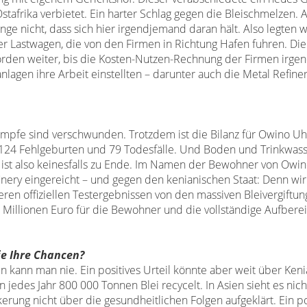
stafrika verbietet. Ein harter Schlag gegen die
Bleischmelzen. 
nge nicht, dass sich hier irgendjemand
daran hält. Also legten w
er Lastwagen,
die von den Firmen in Richtung Hafen fuhren.
Die
hörden
weiter, bis die Kosten-Nutzen-Rechnung
der Firmen irge
nlagen ihre Arbeit
einstellten – darunter auch die Metal Refine
Dämpfe
sind verschwunden. Trotzdem ist die Bilanz für
Owino Uh
 124 Fehlgeburten und 79 Todesfälle. Und
Boden und Trinkwass
st also keinesfalls zu Ende.
Im Namen der Bewohner von Owin
inery eingereicht
– und gegen den kenianischen Staat: Denn wi
eren offiziellen Testergebnissen von den massiven
Bleivergiftu
 Millionen Euro für die Bewohner
und die vollständige Aufbere
ie
Ihre Chancen?
ein kann
man nie. Ein positives Urteil könnte aber weit über
Keni
n jedes Jahr 800 000 Tonnen Blei
recycelt.
In Asien sieht es nich
lkerung nicht
über die gesundheitlichen Folgen aufgeklärt. Ein
po