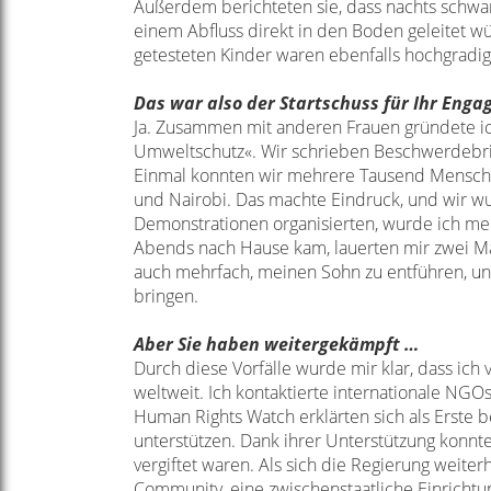
Außerdem berichteten sie, dass nachts
schwar
einem Abfluss direkt in
den Boden geleitet wü
getesteten
Kinder waren ebenfalls hochgradig m
Das war also der Startschuss für Ihr Eng
Ja. Zusammen mit anderen Frauen gründete i
Umweltschutz«. Wir schrieben Beschwerdebr
Einmal konnten wir
mehrere Tausend Mensche
und
Nairobi. Das machte Eindruck, und wir 
Demonstrationen organisierten, wurde ich
meh
Abends nach Hause
kam, lauerten mir zwei M
auch
mehrfach, meinen Sohn zu entführen, u
bringen.
Aber Sie haben weitergekämpft …
Durch diese Vorfälle wurde mir klar, dass ich 
weltweit. Ich kontaktierte internationale
NGOs 
Human
Rights Watch erklärten sich als Erste b
unterstützen. Dank ihrer Unterstützung konn
vergiftet waren. Als sich die
Regierung weiterh
Community,
eine zwischenstaatliche Einricht