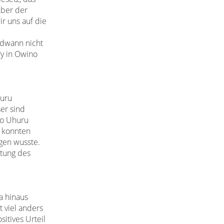
Aber der
ir uns auf die
ndwann nicht
ry in
Owino
uru
er sind
o Uhuru
r
konnten
ngen wusste.
itung des
a hinaus
t viel anders
sitives Urteil