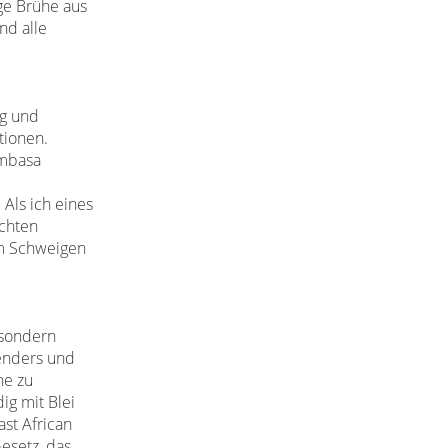
ge Brühe aus
nd alle
ng
und
tionen.
ombasa
 Als ich eines
chten
um
Schweigen
sondern
enders und
gne
zu
ig mit Blei
st African
esetz, das