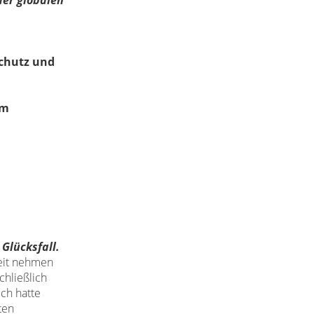
der globalen
schutz und
em
n
Glücksfall.
eit nehmen
chließlich
Ich hatte
ten