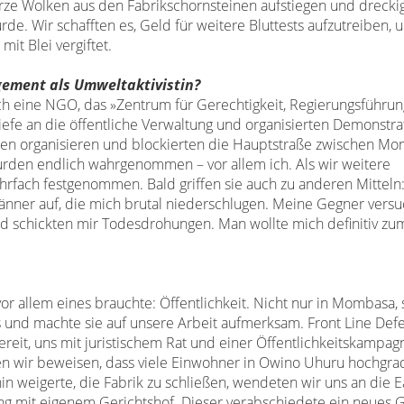
ze Wolken aus den Fabrikschornsteinen aufstiegen
und drecki
rde. Wir schafften es, Geld für
weitere Bluttests aufzutreiben, u
it Blei vergiftet.
agement als
Umweltaktivistin?
ch eine
NGO, das »Zentrum für Gerechtigkeit, Regierungsführu
iefe
an die öffentliche Verwaltung und
organisierten Demonstra
n organisieren und blockierten
die Hauptstraße zwischen M
wurden
endlich wahrgenommen – vor allem ich. Als wir
weitere
rfach festgenommen. Bald griffen sie auch zu
anderen Mitteln:
änner auf, die mich brutal
niederschlugen. Meine Gegner versu
nd schickten
mir Todesdrohungen. Man wollte mich definitiv z
vor
allem eines brauchte: Öffentlichkeit. Nicht nur in
Mombasa, 
und machte sie auf unsere Arbeit
aufmerksam. Front Line Def
ereit, uns mit
juristischem Rat und einer Öffentlichkeitskampa
ten
wir beweisen, dass viele Einwohner in Owino Uhuru
hochgrad
in weigerte, die Fabrik zu schließen,
wendeten wir uns an die Ea
ung mit eigenem
Gerichtshof. Dieser verabschiedete ein neues
G