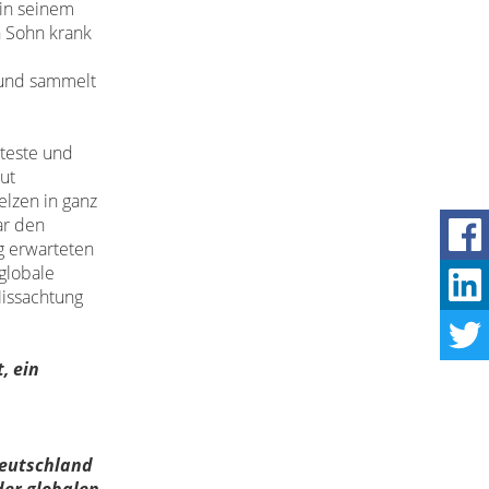
 in seinem
n Sohn krank
d und sammelt
oteste und
ut
lzen in ganz
ar den
 erwarteten
globale
issachtung
t,
ein
Deutschland