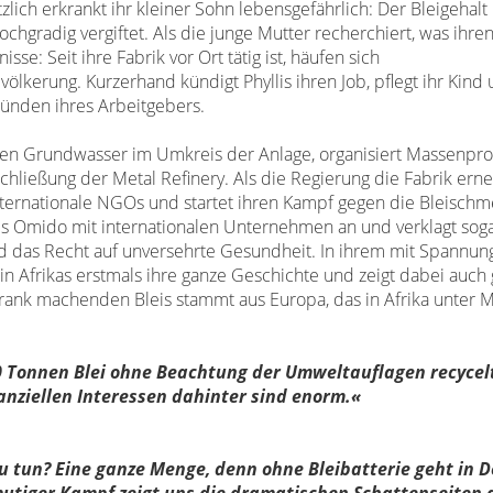
tzlich erkrankt ihr kleiner Sohn
lebensgefährlich: Der Bleigehalt
hochgradig vergiftet. Als die junge Mutter recherchiert,
was ihre
isse: Seit ihre Fabrik vor Ort tätig ist, häufen sich
völkerung. Kurzerhand
kündigt Phyllis ihren Job, pflegt ihr Kin
ünden ihres Arbeitgebers.
hten Grundwasser im Umkreis der
Anlage, organisiert Massenpr
chließung der Metal Refinery. Als die Regierung die Fabrik erne
nternationale NGOs und startet ihren Kampf
gegen die Bleischme
is
Omido mit internationalen Unternehmen an und verklagt sog
 das Recht auf unversehrte Gesundheit. In ihrem
mit Spannung
in Afrikas
erstmals ihre ganze Geschichte und zeigt dabei auch 
krank machenden Bleis stammt aus Europa, das in Afrika
unter M
0
Tonnen Blei ohne Beachtung
der Umweltauflagen recycel
anziellen
Interessen dahinter
sind enorm.«
zu tun? Eine ganze Menge, denn ohne Bleibatterie geht in 