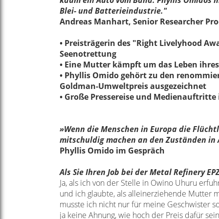
kaum ein Auto vom Band. Phyllis Omidos m
Blei- und Batterieindustrie."
Andreas Manhart, Senior Researcher Prod
• Preisträgerin des "Right Livelyhood Aw
Seenotrettung
•
Eine Mutter kämpft um das Leben ihre
• Phyllis Omido gehört zu den renommie
Goldman-Umweltpreis ausgezeichnet
• Große Pressereise und Medienauftritte
»Wenn die Menschen in Europa die
Flücht
mitschuldig
machen an den Zuständen in 
Phyllis Omido im Gespräch
Als Sie Ihren Job bei der Metal Refinery E
Ja, als ich von der Stelle in Owino Uhuru erfuh
und ich glaubte, als alleinerziehende
Mutter m
musste ich nicht nur
für meine Geschwister s
ja
keine Ahnung, wie hoch der Preis dafür sei