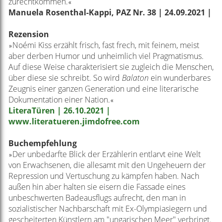
zurechtkommen.
«
Manuela Rosenthal-Kappi, PAZ Nr. 38 | 24.09.2021 |
Rezension
Noémi Kiss erzählt frisch, fast frech, mit feinem, meist
»
aber derben Humor und unheimlich viel Pragmatismus.
Auf diese Weise charakterisiert sie zugleich die Menschen,
über diese sie schreibt. So wird
Balaton
ein wunderbares
Zeugnis einer ganzen Generation und eine literarische
Dokumentation einer Nation.
«
LiteraTüren | 26.10.2021 |
www.literatueren.jimdofree.com
Buchempfehlung
Der unbedarfte Blick der Erzählerin entlarvt eine Welt
»
von Erwachsenen, die allesamt mit den Ungeheuern der
Repression und Vertuschung zu kämpfen haben. Nach
außen hin aber halten sie eisern die Fassade eines
unbeschwerten Badeausflugs aufrecht, den man in
sozialistischer Nachbarschaft mit Ex-Olympiasiegern und
gescheiterten Künstlern am "ungarischen Meer" verbringt.