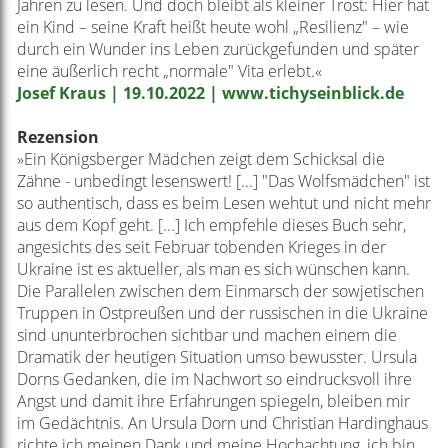
Jahren zu lesen. Und doch bleibt als kleiner Trost: Hier hat
ein Kind – seine Kraft heißt heute wohl „Resilienz" – wie
durch ein Wunder ins Leben zurückgefunden und später
eine äußerlich recht „normale" Vita erlebt.«
Josef Kraus | 19.10.2022 | www.tichyseinblick.de
Rezension
»Ein Königsberger Mädchen zeigt dem Schicksal die
Zähne - unbedingt lesenswert! [...] "Das Wolfsmädchen" ist
so authentisch, dass es beim Lesen wehtut und nicht mehr
aus dem Kopf geht. [...] Ich empfehle dieses Buch sehr,
angesichts des seit Februar tobenden Krieges in der
Ukraine ist es aktueller, als man es sich wünschen kann.
Die Parallelen zwischen dem Einmarsch der sowjetischen
Truppen in Ostpreußen und der russischen in die Ukraine
sind ununterbrochen sichtbar und machen einem die
Dramatik der heutigen Situation umso bewusster. Ursula
Dorns Gedanken, die im Nachwort so eindrucksvoll ihre
Angst und damit ihre Erfahrungen spiegeln, bleiben mir
im Gedächtnis. An Ursula Dorn und Christian Hardinghaus
richte ich meinen Dank und meine Hochachtung, ich bin