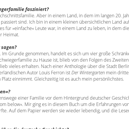
gerfamilie fasziniert?
chschnittsfamilie.
Aber in einem Land, in dem im langen
20. Ja
 passiert sind. Ich bin in einem
kleinen übersichtlichen Land a
es für »einfache
« Leute war, in einem Land zu leben, in dem di
r Heimat.
 sagen?
t. Im
Grunde genommen, handelt es sich um vier große
Schränk
hwiegerfamilie zu Hause ist, blieb von den
Folgen des Zweiten
ieb vieles erhalten. Nach
einer Anthologie über die Stadt Berli
derländischen
Autor Louis Ferron ist
Der Wintergarten
mein dritt
n
Platz einnimmt. Gleichzeitig ist es auch mein persönlichstes.
ten«?
ebenswege
einer Familie vor dem Hintergrund deutscher Geschic
from below«. Mir ging es in diesem Buch
um die Erfahrungen vo
rfte. Auf dem Papier
werden sie wieder lebendig, und die Les