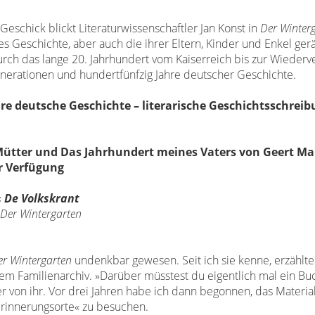
 Geschick blickt Literaturwissenschaftler
Jan Konst in
Der Winter
es Geschichte, aber auch die ihrer Eltern, Kinder und Enkel ger
urch das lange 20. Jahrhundert
vom Kaiserreich bis zur Wiederv
nerationen und hundertfünfzig Jahre deutscher Geschichte.
ahre deutsche Geschichte –
literarische Geschichtsschreib
 Mütter und Das Jahrhundert
meines Vaters von Geert M
ur Verfügung
«
De Volkskrant
Der Wintergarten
er
Wintergarten
undenkbar gewesen. Seit ich sie kenne,
erzählte
m Familienarchiv. »Darüber
müsstest du eigentlich mal ein Bu
r von ihr. Vor drei Jahren
habe ich dann begonnen, das Materia
Erinnerungsorte
« zu besuchen.