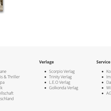
Verlage
Service
ane
Scorpio Verlag
Ko
is & Thriller
Trinity Verlag
Im
opa
L.E.O Verlag
Da
ik
Golkonda Verlag
Wi
llschaft
A
schland