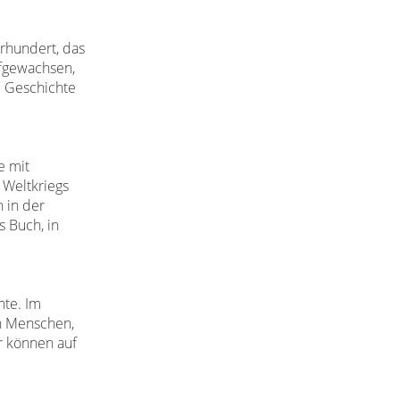
hrhundert, das
ufgewachsen,
e
Geschichte
e mit
 Weltkriegs
n in der
es
Buch, in
hte.
Im
n Menschen,
er können
auf