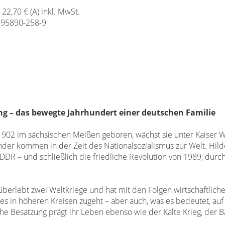
/ 22,70 € (A) inkl. MwSt.
-95890-258-9
ung
– das bewegte Jahrhundert
einer deutschen Familie
 1902 im sächsischen
Meißen geboren, wächst sie unter Kaiser Wi
inder kommen in der Zeit des Nationalsozialismus
zur Welt. Hil
DDR – und schließlich die friedliche Revolution
von 1989, durch
überlebt zwei Weltkriege und hat mit
den Folgen wirtschaftliche
es in höheren Kreisen zugeht – aber auch, was es bedeutet, auf 
sche Besatzung prägt ihr Leben ebenso
wie der Kalte Krieg, der 