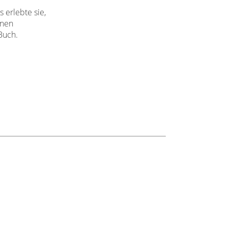
 erlebte sie,
enen
Buch.