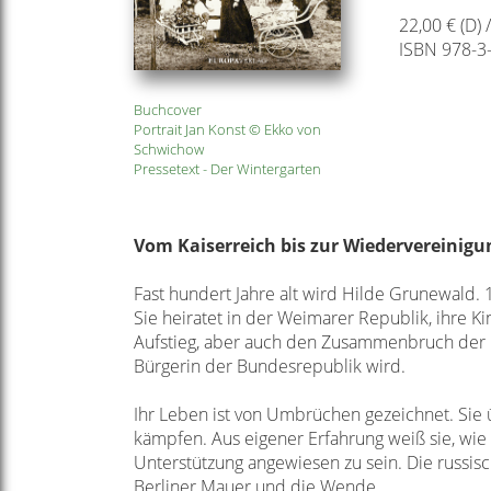
22,00 € (D) 
ISBN 978-3
Buchcover
Portrait Jan Konst © Ekko von
Schwichow
Pressetext - Der Wintergarten
Vom Kaiserreich bis zur Wiedervereinig
Fast hundert Jahre alt wird Hilde Grunewald.
Sie heiratet
in der Weimarer Republik, ihre K
Aufstieg, aber auch den
Zusammenbruch
der 
Bürgerin der Bundesrepublik wird.
Ihr Leben ist von Umbrüchen gezeichnet. Sie 
kämpfen. Aus eigener Erfahrung weiß sie,
wie 
Unterstützung
angewiesen zu sein. Die russi
Berliner Mauer und die Wende.