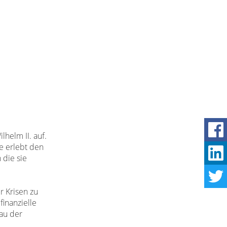
lhelm II. auf.
de erlebt den
 die sie
r Krisen zu
finanzielle
Bau der