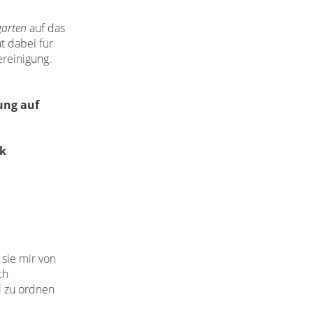
garten
auf das
ät
dabei
für
ereinigung.
ung auf
ak
 sie mir von
ch
l zu ordnen