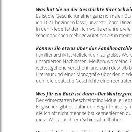
Was hat Sie an der Geschichte Ihrer
Schwie
Es ist die Geschichte einer ganz normalen Dur
ich 1871 beginnen lasse, unvorstellbare
Dinge
in den
Niederlanden. Ich wollte erfahren, wie 
scheinbar noch mehr gewütet hat als in
meine
Können Sie etwas über das Familienarchiv
Familienarchiv ist vielleicht ein zu großes Wor
unsortierten Nachlässen. Meißen, wo
meine Sc
weitestgehend verschont,
und auch deshalb bl
Literatur
und einer Monografie über den nie
dem die deutsche Geschichte einen zentrale
Was für ein Buch ist dann »Der Wintergar
Der Wintergarten beschreibt individuelle L
Englischen gibt es dafür den Begriff
»history 
die ich oft nicht
mehr selbst kennenlernen du
diese Weise an ihrem Schicksal teilhaben.