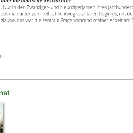
e
über die deutsche Geschichte?
1.
Nur in den Zwanziger- und Neunzigerjahren ihres
Jahrhunderts
lebt man unter zum Teil
schlichtweg totalitären Regimes, mit d
 glaube,
das war die zentrale Frage während meiner Arbeit
am 
en
nst