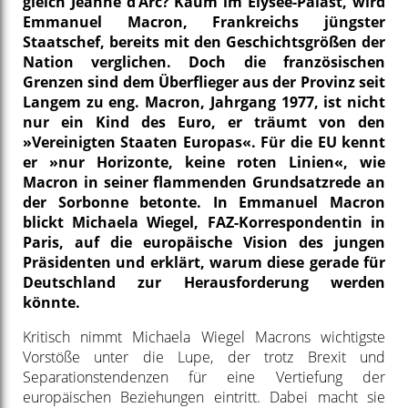
gleich Jeanne d’Arc? Kaum im Élysée-Palast, wird
Emmanuel Macron, Frankreichs jüngster
Staatschef, bereits mit den Geschichtsgrößen der
Nation verglichen. Doch die französischen
Grenzen sind dem Überflieger aus der Provinz seit
Langem zu eng. Macron, Jahrgang 1977, ist nicht
nur ein Kind des Euro, er träumt von den
»Vereinigten Staaten Europas«. Für die EU kennt
er »nur Horizonte, keine roten Linien«, wie
Macron in seiner flammenden Grundsatzrede an
der Sorbonne betonte. In Emmanuel Macron
blickt Michaela Wiegel, FAZ-Korrespondentin in
Paris, auf die europäische Vision des jungen
Präsidenten und erklärt, warum diese gerade für
Deutschland zur Herausforderung werden
könnte.
Kritisch nimmt Michaela Wiegel Macrons wichtigste
Vorstöße unter die Lupe, der trotz Brexit und
Separationstendenzen für eine Vertiefung der
europäischen Beziehungen eintritt. Dabei macht sie