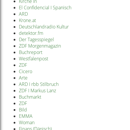
Kirche In
El Confidencial I Spanisch
ARD
Krone.at
Deutschlandradio Kultur
detektor.fm
Der Tagesspiegel
ZDF Morgenmagazin
Buchreport
Westfalenpost
ZDF
Cicero
Arte
ARD I rbb Stilbruch
ZDF I Markus Lanz
Buchmarkt
ZDF
Bild
EMMA
Woman
Finans (Dänisch)