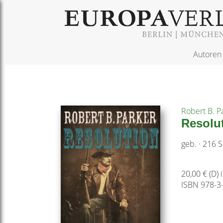
Autoren
Robert B. P
Resolu
geb. · 216 S
20,00 € (D) 
ISBN 978-3