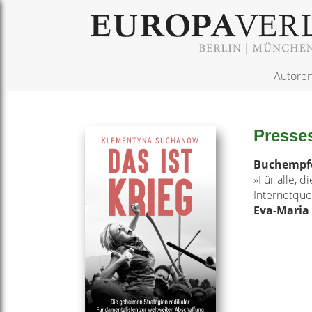
Autore
Presse
Buchempf
»Für alle, d
Internetquel
Eva-Maria 