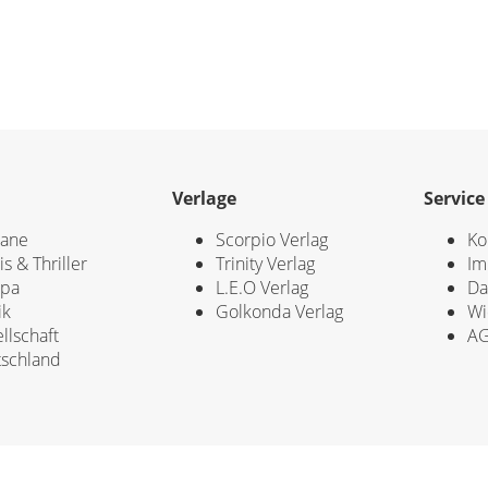
Verlage
Service
ane
Scorpio Verlag
Ko
is & Thriller
Trinity Verlag
Im
opa
L.E.O Verlag
Da
ik
Golkonda Verlag
Wi
llschaft
A
schland