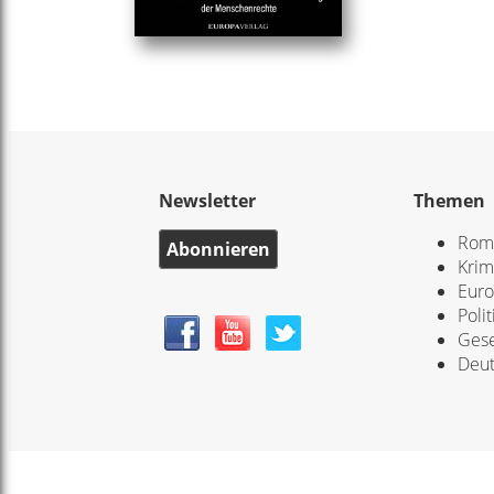
Newsletter
Themen
Rom
Abonnieren
Krim
Eur
Polit
Gese
Deut