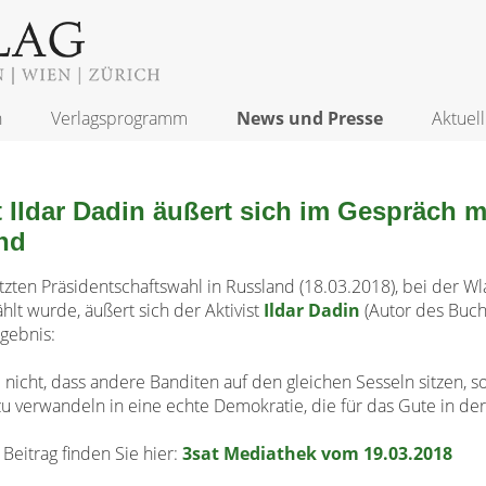
n
Verlagsprogramm
News und Presse
Aktuell
t Ildar Dadin äußert sich im Gespräch m
nd
tzten Präsidents
chaftswahl in Russland (18.03.2018), bei der Wl
lt wurde, äußert sich der Aktivist
Ildar Dadin
(Autor des Buch
gebnis:
 nicht, dass andere Banditen auf den gleichen Sesseln sitzen,
zu verwandeln in eine echte Demokratie, die für das Gute in d
Beitrag finden Sie hier:
3sat Mediathek vom 19.03.2018