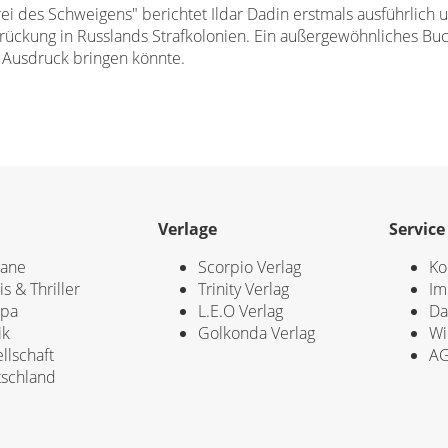
rei des Schweigens" berichtet Ildar Dadin erstmals ausführlich
ückung in Russlands Strafkolonien. Ein außergewöhnliches Buch,
 Ausdruck bringen könnte.
Verlage
Service
ane
Scorpio Verlag
Ko
is & Thriller
Trinity Verlag
Im
opa
L.E.O Verlag
Da
ik
Golkonda Verlag
Wi
llschaft
A
schland