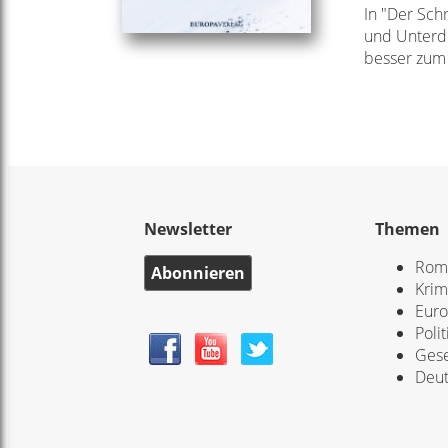
In "Der Sch
und Unterdr
besser zum
Newsletter
Themen
Rom
Abonnieren
Krim
Eur
Polit
Gese
Deut