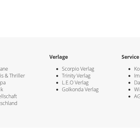
Verlage
Service
ane
Scorpio Verlag
Ko
is & Thriller
Trinity Verlag
Im
opa
L.E.O Verlag
Da
ik
Golkonda Verlag
Wi
llschaft
A
schland