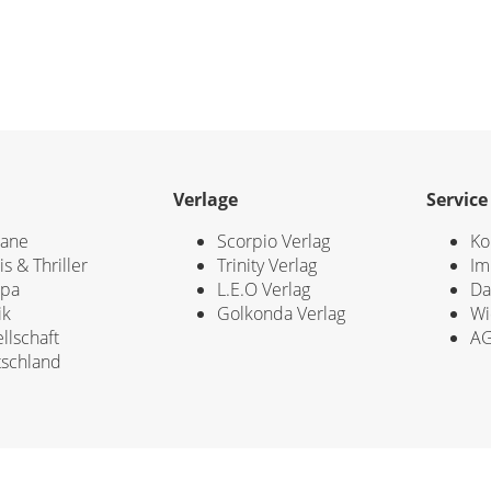
Verlage
Service
ane
Scorpio Verlag
Ko
is & Thriller
Trinity Verlag
Im
opa
L.E.O Verlag
Da
ik
Golkonda Verlag
Wi
llschaft
A
schland