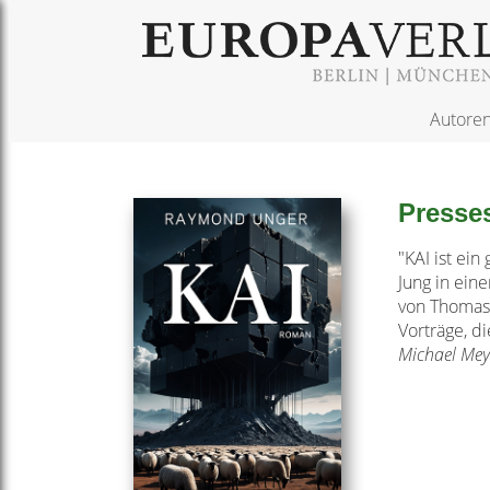
Autore
Presse
"KAI ist ein
Jung in ein
von Thomas 
Vorträge, d
Michael Meye