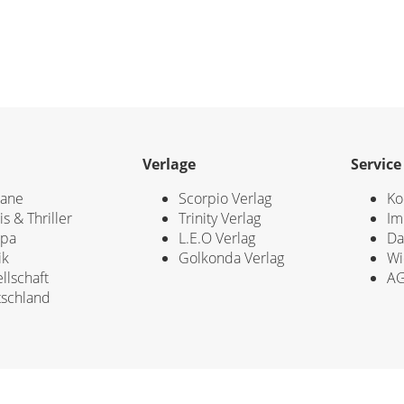
Verlage
Service
ane
Scorpio Verlag
Ko
is & Thriller
Trinity Verlag
Im
opa
L.E.O Verlag
Da
ik
Golkonda Verlag
Wi
llschaft
A
schland