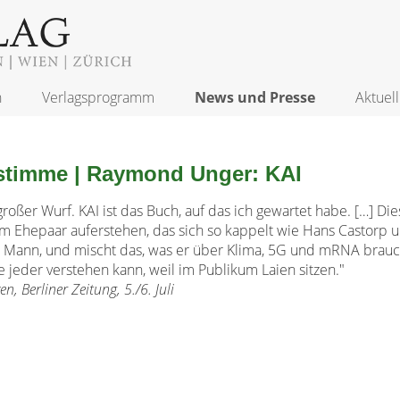
n
Verlagsprogramm
News und Presse
Aktuell
stimme | Raymond Unger: KAI
 großer Wurf. KAI ist das Buch, auf das ich gewartet habe. […] Di
em Ehepaar auferstehen, das sich so kappelt wie Hans Castorp
Mann, und mischt das, was er über Klima, 5G und mRNA brauc
ie jeder verstehen kann, weil im Publikum Laien sitzen."
n, Berliner Zeitung, 5./6. Juli