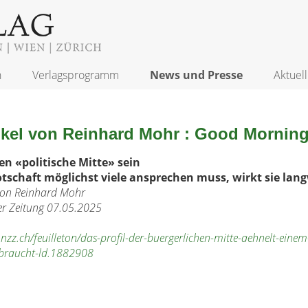
n
Verlagsprogramm
News und Presse
Aktuell
tikel von Reinhard Mohr : Good Mornin
len «politische Mitte» sein
otschaft möglichst viele ansprechen muss, wirkt sie lang
o
n Reinhard Mohr
er Zeitung 07.05.2025
nzz.ch/feuilleton/das-profil-der-buergerlichen-mitte-aehnelt-einem
braucht-ld.1882908