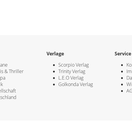
Verlage
Service
ane
Scorpio Verlag
Ko
is & Thriller
Trinity Verlag
Im
opa
L.E.O Verlag
Da
ik
Golkonda Verlag
Wi
llschaft
A
schland