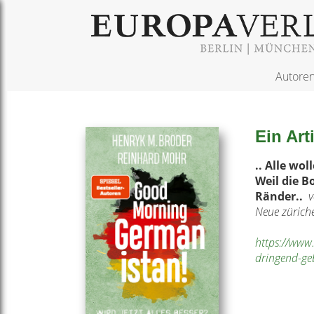
Autore
Ein Ar
.. Alle wol
Weil die B
Ränder..
v
Neue zürich
https://www.
dringend-ge