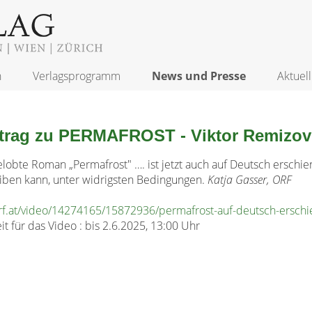
n
Verlagsprogramm
News und Presse
Aktuell
itrag zu PERMAFROST - Viktor Remizo
lobte Roman „Permafrost" …. ist jetzt auch auf Deutsch erschien
iben kann, unter widrigsten Bedingungen.
Katja Gasser, ORF
orf.at/video/14274165/15872936/permafrost-auf-deutsch-ersch
it für das Video :
bis 2.6.2025, 13:00 Uhr