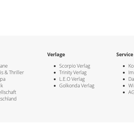
Verlage
Service
ane
Scorpio Verlag
Ko
is & Thriller
Trinity Verlag
Im
opa
L.E.O Verlag
Da
ik
Golkonda Verlag
Wi
llschaft
A
schland