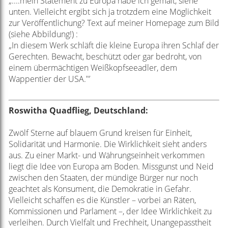
„....mein Statement zu Europa habe ich gemalt, siehe
unten. Vielleicht ergibt sich ja trotzdem eine Möglichkeit
zur Veröffentlichung? Text auf meiner Homepage zum Bild
(siehe Abbildung!) :
„In diesem Werk schläft die kleine Europa ihren Schlaf der
Gerechten. Bewacht, beschützt oder gar bedroht, von
einem übermächtigen Weißkopfseeadler, dem
Wappentier der USA."’
Roswitha Quadflieg, Deutschland:
Zwölf Sterne auf blauem Grund kreisen für Einheit,
Solidarität und Harmonie. Die Wirklichkeit sieht anders
aus. Zu einer Markt- und Währungseinheit verkommen
liegt die Idee von Europa am Boden. Missgunst und Neid
zwischen den Staaten, der mündige Bürger nur noch
geachtet als Konsument, die Demokratie in Gefahr.
Vielleicht schaffen es die Künstler – vorbei an Räten,
Kommissionen und Parlament –, der Idee Wirklichkeit zu
verleihen. Durch Vielfalt und Frechheit, Unangepasstheit