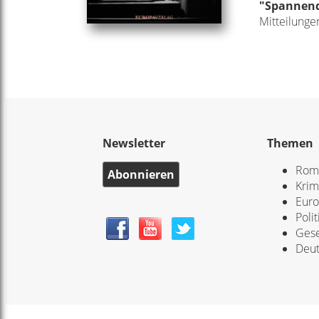
"
Spannend 
Mitteilunge
Newsletter
Themen
Rom
Abonnieren
Krim
Eur
Polit
Gese
Deut