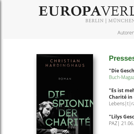
Autore
Presse
"Die Gesc
Buch-Magazi
"
Es ist me
Charité in 
Lebens|t|r
"
Lilys Ges
PAZ| 21.06.