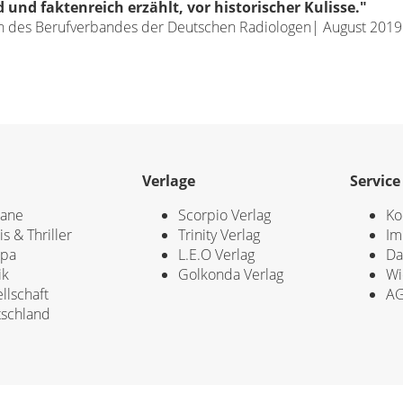
und faktenreich erzählt, vor historischer Kulisse."
n des Berufverbandes der Deutschen Radiologen| August 2019 
Verlage
Service
ane
Scorpio Verlag
Ko
is & Thriller
Trinity Verlag
Im
opa
L.E.O Verlag
Da
ik
Golkonda Verlag
Wi
llschaft
A
schland