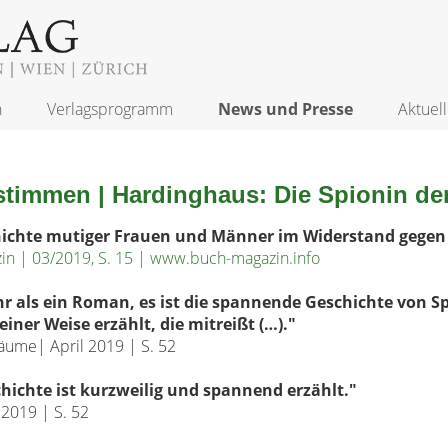
n
Verlagsprogramm
News und Presse
Aktuell
stimmen | Hardinghaus: Die Spionin der
hichte mutiger Frauen und Männer im Widerstand gegen
n | 03/2019, S. 15 | www.buch-magazin.info
hr als ein Roman, es ist die spannende Geschichte von Sp
einer Weise erzählt, die mitreißt (…).
"
äume| April 2019 | S. 52
chichte ist kurzweilig und spannend erzählt.
"
2019 | S. 52