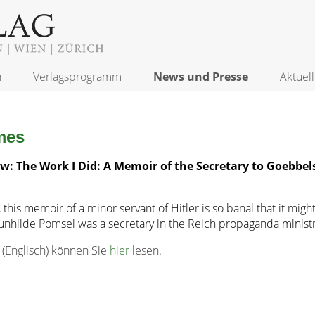
n
Verlagsprogramm
News und Presse
Aktuell
mes
w: The Work I Did: A Memoir of the Secretary to Goebbe
ht, this memoir of a minor servant of Hitler is so banal that it mig
nhilde Pomsel was a secretary in the Reich propaganda ministr
 (Englisch) können Sie
hier
lesen.