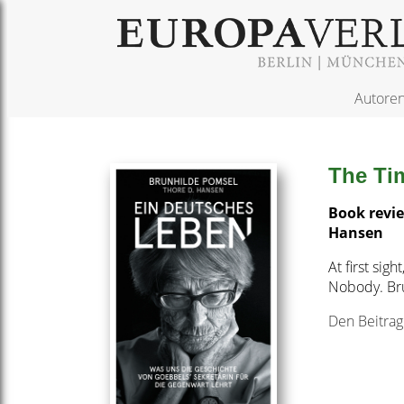
Autore
The Ti
Book revie
Hansen
At first sig
Nobody. Bru
Den Beitrag