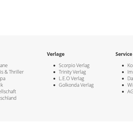
Verlage
Service
ane
Scorpio Verlag
Ko
is & Thriller
Trinity Verlag
Im
opa
L.E.O Verlag
Da
ik
Golkonda Verlag
Wi
llschaft
A
schland