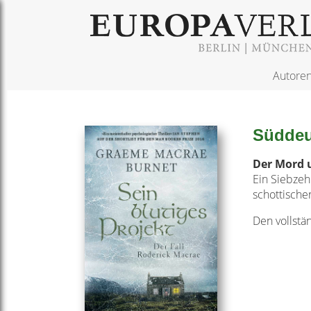
Autore
Süddeu
Der Mord 
Ein Siebzeh
schottische
Den vollstän