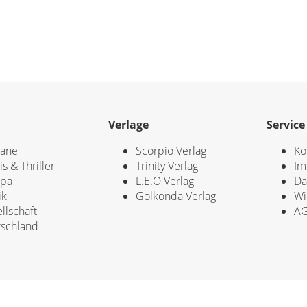
Verlage
Service
ane
Scorpio Verlag
Ko
is & Thriller
Trinity Verlag
Im
opa
L.E.O Verlag
Da
ik
Golkonda Verlag
Wi
llschaft
A
schland