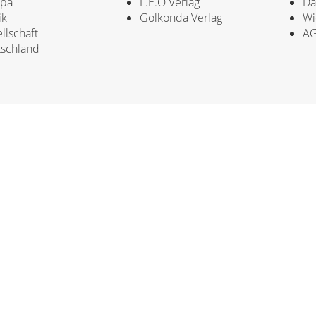
opa
L.E.O Verlag
Da
ik
Golkonda Verlag
Wi
llschaft
A
schland