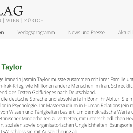
en
Verlagsprogramm
News und Presse
Aktuell
 Taylor
ge Iranerin Jasmin Taylor musste zusammen mit ihrer Familie 
n-Irak-Krieg, wie Millionen andere Menschen im Iran, Schrecklich
nd des Ersten Golfkrieges nach Deutschland.
e die deutsche Sprache und absolvierte in Bonn ihr Abitur. Sie 
lor in Psychologie. Ihr Masterstudium in Human Relations (ein m
 von Wissen und Fähigkeiten basiert, um demokratische Werte un
ethnischer Minderheiten zu vertreten, mit unterschiedlichen B
n, sozialen sowie organisatorischen Ungleichheiten lösungsorien
SA) schloss sie mit Auszeichnung ab.