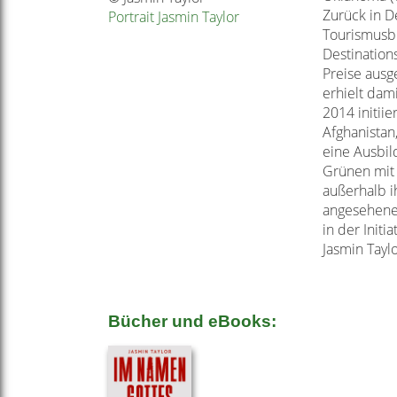
Zurück in D
Portrait Jasmin Taylor
Tourismusbr
Destination
Preise ausg
erhielt dam
2014 initiie
Afghanistan
eine Ausbil
Grünen mi
außerhalb i
angesehene
in der Initia
Jasmin Tayl
Bücher und eBooks: