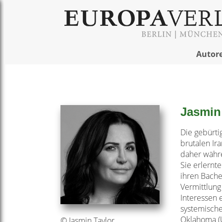
Autor
Jasmin
Die gebürti
brutalen Ira
daher währe
Sie erlernt
ihren Bache
Vermittlung
Interessen 
systemische
Oklahoma (U
© Jasmin Taylor