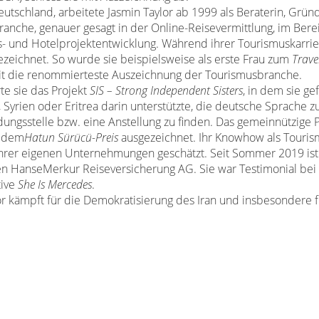
eutschland, arbeitete Jasmin Taylor ab 1999 als Beraterin, Grü
anche, genauer gesagt in der Online-Reisevermittlung, im Berei
s- und Hotelprojektentwicklung. Während ihrer Tourismuskarrie
ezeichnet. So wurde sie beispielsweise als erste Frau zum
Trave
it die renommierteste Auszeichnung der Tourismusbranche.
rte sie das Projekt
SIS – Strong Independent Sisters
, in dem sie ge
, Syrien oder Eritrea darin unterstützte, die deutsche Sprache 
dungsstelle bzw. eine Anstellung zu finden. Das gemeinnützige
t dem
Hatun Sürücü-Preis
ausgezeichnet. Ihr Knowhow als Touris
hrer eigenen Unternehmungen geschätzt. Seit Sommer 2019 ist s
n HanseMerkur Reiseversicherung AG. Sie war Testimonial bei
tive
She Is Mercedes
.
or kämpft für die Demokratisierung des Iran und insbesondere f