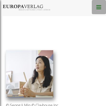
© Seong Ji Min © Clayhouse Inc.